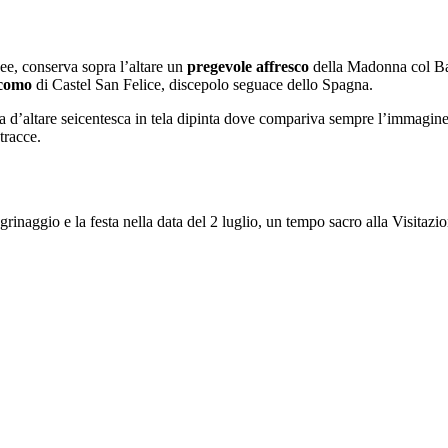
nee, conserva sopra l’altare un
pregevole affresco
della Madonna col Ba
acomo
di Castel San Felice, discepolo seguace dello Spagna.
la d’altare seicentesca in tela dipinta dove compariva sempre l’immagin
tracce.
inaggio e la festa nella data del 2 luglio, un tempo sacro alla Visitazi